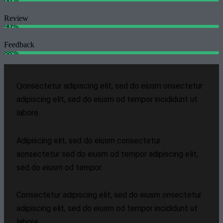
Review
90%
Feedback
88%
onsectetur adipiscing elit, sed do eiusm onsectetur
Q
adipiscing elit, sed do eiusm od tempor incididunt ut
labore.
Adipiscing elit, sed do eiusm consectetur
aonsectetur sed do eiusm od tempor adipiscing elit,
sed do eiusm od tempor.
Consectetur adipiscing elit, sed do eiusm onsectetur
adipiscing elit, sed do eiusm od tempor incididunt ut
labore.