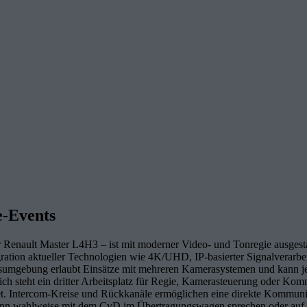
e-Events
enault Master L4H3 – ist mit moderner Video- und Tonregie ausgestatt
ation aktueller Technologien wie 4K/UHD, IP-basierter Signalverarbei
eitsumgebung erlaubt Einsätze mit mehreren Kamerasystemen und kann j
ich steht ein dritter Arbeitsplatz für Regie, Kamerasteuerung oder Ko
. Intercom-Kreise und Rückkanäle ermöglichen eine direkte Kommunika
ann wahlweise mit dem CvD im Übertragungswagen sprechen oder auf e