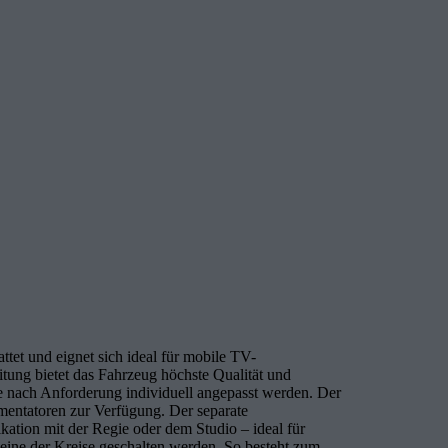
et und eignet sich ideal für mobile TV-
tung bietet das Fahrzeug höchste Qualität und
e nach Anforderung individuell angepasst werden. Der
mmentatoren zur Verfügung. Der separate
tion mit der Regie oder dem Studio – ideal für
ine der Kreise geschalten werden. So besteht zum