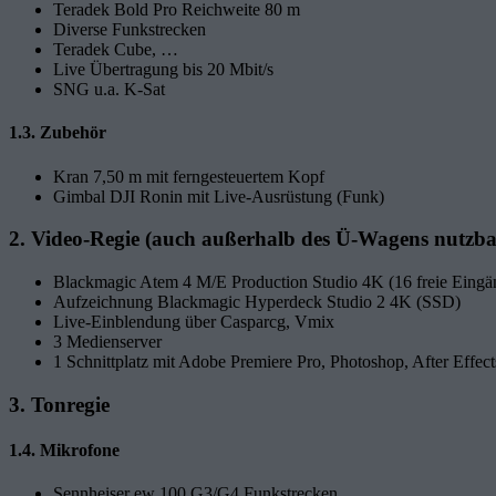
Teradek Bold Pro Reichweite 80 m
Diverse Funkstrecken
Teradek Cube, …
Live Übertragung bis 20 Mbit/s
SNG u.a. K-Sat
1.3. Zubehör
Kran 7,50 m mit ferngesteuertem Kopf
Gimbal DJI Ronin mit Live-Ausrüstung (Funk)
2. Video-Regie (auch außerhalb des Ü-Wagens nutzba
Blackmagic Atem 4 M/E Production Studio 4K (16 freie Eing
Aufzeichnung Blackmagic Hyperdeck Studio 2 4K (SSD)
Live-Einblendung über Casparcg, Vmix
3 Medienserver
1 Schnittplatz mit Adobe Premiere Pro, Photoshop, After Effect
3. Tonregie
1.4. Mikrofone
Sennheiser ew 100 G3/G4 Funkstrecken