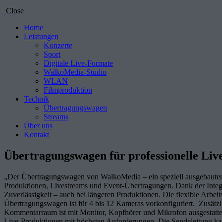
Close
Home
Leistungen
Konzerte
Sport
Digitale Live-Formate
WalkoMedia-Studio
WLAN
Filmproduktion
Technik
Übertragungswagen
Streams
Über uns
Kontakt
Übertragungswagen für professionelle Liv
„Der Übertragungswagen von WalkoMedia – ein speziell ausgebauter R
Produktionen, Livestreams und Event-Übertragungen. Dank der Integr
Zuverlässigkeit – auch bei längeren Produktionen. Die flexible Arb
Übertragungswagen ist für 4 bis 12 Kameras vorkonfiguriert. Zusätzl
Kommentarraum ist mit Monitor, Kopfhörer und Mikrofon ausgestattet
Live-Produktionen mit höchsten Anforderungen. Die Sendeleitung k