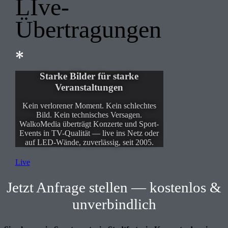
LIve-
Übertragungen
Starke Bilder für starke
Veranstaltungen
Kein verlorener Moment. Kein schlechtes
Bild. Kein technisches Versagen.
WalkoMedia überträgt Konzerte und Sport-
Events in TV-Qualität — live ins Netz oder
auf LED-Wände, zuverlässig, seit 2005.
Live
Jetzt
A
nfrage
stellen — kostenlos &
unverbindlich