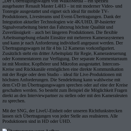
„Der Übertragungswagen von WalkoMedia – ein speziell
ausgebauter Renault Master L4H3 – ist mit moderner Video- und
Tonregie ausgestattet und eignet sich ideal für mobile TV-
Produktionen, Livestreams und Event-Übertragungen. Dank der
Integration aktueller Technologien wie 4K/UHD, IP-basierter
Signalverarbeitung bietet das Fahrzeug höchste Qualität und
Zuverlässigkeit – auch bei längeren Produktionen. Die flexible
Arbeitsumgebung erlaubt Einsätze mit mehreren Kamerasystemen
und kann je nach Anforderung individuell angepasst werden. Der
Übertragungswagen ist für 4 bis 12 Kameras vorkonfiguriert.
Zusätzlich steht ein dritter Arbeitsplatz für Regie, Kamerasteuerung
oder Kommentatoren zur Verfügung. Der separate Kommentarraum
ist mit Monitor, Kopfhörer und Mikrofon ausgestattet. Intercom-
Kreise und Rückkanäle ermöglichen eine direkte Kommunikation
mit der Regie oder dem Studio – ideal für Live-Produktionen mit
höchsten Anforderungen. Die Sendeleitung kann wahlweise mit
dem CvD im Übertragungswagen sprechen oder auf eine der Kreise
geschalten werden. So besteht zum Beispiel die Möglichkeit Fragen
direkt an den Interviewpartner zu stellen oder mit den Kameraleuten
zu sprechen.
Mit der SNG, der LiveU-Einheit oder unseren Richtfunkstrecken
lassen sich Übertragungen von jeder Stelle aus realisieren. Alle
Produktionen sind in HD oder UHD.